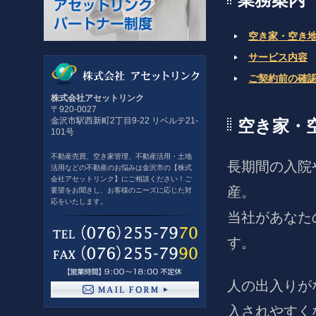
業務案内
空き家・空き
サービス内容
ご契約前の確
株式会社アセットリンク
〒920-0027
金沢市駅西新町2丁目9-22 リベルテ21-
空き家・
101号
不動産売買、空き家管理、不動産活用・土地
長期間の入院
活用などの不動産のお悩みは金沢市の【株式
会社アセットリンク】にご相談ください！ご
産。
要望をお聞きし、お客様のニーズに応じた対
応をいたします。
当社があなた
す。
人の出入りが
入されやすく